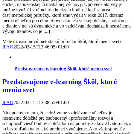
etickej, náboženskej či mediálnej výchovy. Upravené aktivity je
možné využiť i v rámci triednických hodín. I keď sa prvá
časť metodickej príručky, ktorú sme vydali v roku 2017, doteraz
medzi učiteľmi po celom Slovensku teší veľkej obľube, spoločnosť
a dianie v nej sú dynamické a vo vzdelávaní dochádza k neustálemu
vývoju trendov, čo je [...]
Máte už našu novú metodickú príručku Škôl, ktoré menia svet?
IPAO
2022-03-15T13:46:05+01:00
Predstavujeme e-learning Škôl, ktoré menia svet
Predstavujeme e-learning Škôl, ktoré
menia svet
IPAO
2022-03-15T13:38:55+01:00
Niet pochýb o tom, že celoživotné vzdelávanie učiteľov je
nesmierne dôležité pre osobnostný i profesionálny rozvoj a
schopnosť viesť hodiny s ohľadom na potreby žiakov 21. storočia, a
to bez ohľadu na to, aký predmet vyučujeme. Ako však spraviť z