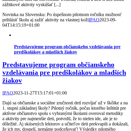
zážitkové aktivity vyskúšať [...]
Novinka na Slovensku: Po úspešnom pilotnom ročníku možnosť
prihlásiť školu aj zažiť aktivity na vlastnej koži
IPAO
2023-09-
04T14:15:19+01:00
Predstavujeme program občianskeho vzdelávania pre
predškolákov a mladších žiakov
Predstavujeme program občianskeho
vzdelávania pre predškolákov a mladších
žiakov
IPAO
2023-11-27T15:17:01+01:00
Dajú sa občianske a sociálne zručnosti detí rozvíjať už v škôlke a na
1. stupni základnej školy? Pilotný ročník, počas ktorého Inštitút pre
aktívne občianstvo spolu s vybranými školami overoval metodiky
a aktivity pre najmenšie deti, potvrdil, že to nielen ide, ale je to
dôležité. Aj skúsených lektorov a učiteľov deti prekvapili a dokázali,
že ich my, dospelí, nemáme podceňovať! Výsledky pilotného