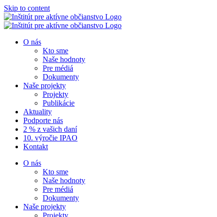
Skip to content
O nás
Kto sme
Naše hodnoty
Pre médiá
Dokumenty
Naše projekty
Projekty
Publikácie
Aktuality
Podporte nás
2 % z vašich daní
10. výročie IPAO
Kontakt
O nás
Kto sme
Naše hodnoty
Pre médiá
Dokumenty
Naše projekty
Projekty