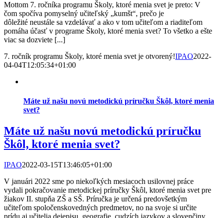
Mottom 7. ročníka programu Školy, ktoré menia svet je preto: V
čom spočíva pomyselný učiteľský „kumšt“, prečo je
dôležité neustále sa vzdelávať a ako v tom učiteľom a riaditeľom
pomáha účasť v programe Školy, ktoré menia svet? To všetko a ešte
viac sa dozviete [...]
7. ročník programu Školy, ktoré menia svet je otvorený!
IPAO
2022-
04-04T12:05:34+01:00
Máte už našu novú metodickú príručku Škôl, ktoré menia
svet?
Máte už našu novú metodickú príručku
Škôl, ktoré menia svet?
IPAO
2022-03-15T13:46:05+01:00
V januári 2022 sme po niekoľkých mesiacoch usilovnej práce
vydali pokračovanie metodickej príručky Škôl, ktoré menia svet pre
žiakov II. stupňa ZŠ a SŠ. Príručka je určená predovšetkým
učiteľom spoločenskovedných predmetov, no na svoje si určite
prídu aj učitelia dejepisu, geografie, cudzích jazykov a slovenčiny,