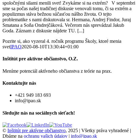
spoločnými silami menili svet! Zvykáme si na extrém? V septembri
sme sa počas našej tradičnej diskusie venovali tomu, či sa extrém a
populizmus stáva bežnou súčasťou nášho života. O tejto
problematike s nami diskutovala sr. Hermana, Andrej Findor, Juraj
Smatana a Soňa Ondrejčáková. Večerom nás sprevádzal Jakub
Goda. Záznam z diskusie nájdete TU. [...]
Pozrite si, ako vyzeral 4. ročník programu Školy, ktoré menia
svet
IPAO
2020-08-10T13:30:44+01:00
Inštitút pre aktívne občianstvo, O.Z.
Meníme potenciál aktívneho občianstva z teórie na prax.
Kontaktujte nás
+421 949 183 693
info@ipao.sk
Sledujte nás na sociálnych sieťach!
©
Inštitút pre aktívne občianstvo
, 2025 | Všetky práva vyhradené |
Dbáme na
ochranu vašich údajov
|
info@ipao.sk