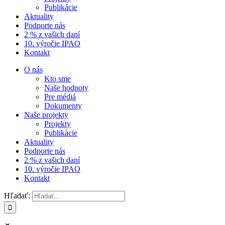
Publikácie
Aktuality
Podporte nás
2 % z vašich daní
10. výročie IPAO
Kontakt
O nás
Kto sme
Naše hodnoty
Pre médiá
Dokumenty
Naše projekty
Projekty
Publikácie
Aktuality
Podporte nás
2 % z vašich daní
10. výročie IPAO
Kontakt
Hľadať: