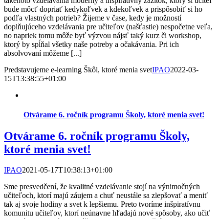
takéhoto vzdelávania moderný a inšpiratívny zážitok, ktorý si učiteľ
bude môcť dopriať kedykoľvek a kdekoľvek a prispôsobiť si ho
podľa vlastných potrieb? Žijeme v čase, kedy je možností
doplňujúceho vzdelávania pre učiteľov (našťastie) nespočetne veľa,
no napriek tomu môže byť výzvou nájsť taký kurz či workshop,
ktorý by spĺňal všetky naše potreby a očakávania. Pri ich
absolvovaní môžeme [...]
Predstavujeme e-learning Škôl, ktoré menia svet
IPAO
2022-03-
15T13:38:55+01:00
Otvárame 6. ročník programu Školy, ktoré menia svet!
Otvárame 6. ročník programu Školy,
ktoré menia svet!
IPAO
2021-05-17T10:38:13+01:00
Sme presvedčení, že kvalitné vzdelávanie stojí na výnimočných
učiteľoch, ktorí majú záujem a chuť neustále sa zlepšovať a meniť
tak aj svoje hodiny a svet k lepšiemu. Preto tvoríme inšpiratívnu
komunitu učiteľov, ktorí neúnavne hľadajú nové spôsoby, ako učiť