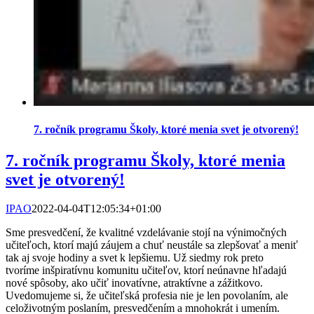
7. ročník programu Školy, ktoré menia svet je otvorený!
7. ročník programu Školy, ktoré menia
svet je otvorený!
IPAO
2022-04-04T12:05:34+01:00
Sme presvedčení, že kvalitné vzdelávanie stojí na výnimočných
učiteľoch, ktorí majú záujem a chuť neustále sa zlepšovať a meniť
tak aj svoje hodiny a svet k lepšiemu. Už siedmy rok preto
tvoríme inšpiratívnu komunitu učiteľov, ktorí neúnavne hľadajú
nové spôsoby, ako učiť inovatívne, atraktívne a zážitkovo.
Uvedomujeme si, že učiteľská profesia nie je len povolaním, ale
celoživotným poslaním, presvedčením a mnohokrát i umením.