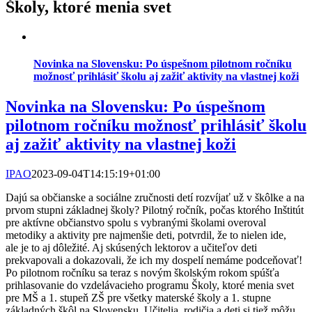
Školy, ktoré menia svet
Novinka na Slovensku: Po úspešnom pilotnom ročníku
možnosť prihlásiť školu aj zažiť aktivity na vlastnej koži
Novinka na Slovensku: Po úspešnom
pilotnom ročníku možnosť prihlásiť školu
aj zažiť aktivity na vlastnej koži
IPAO
2023-09-04T14:15:19+01:00
Dajú sa občianske a sociálne zručnosti detí rozvíjať už v škôlke a na
prvom stupni základnej školy? Pilotný ročník, počas ktorého Inštitút
pre aktívne občianstvo spolu s vybranými školami overoval
metodiky a aktivity pre najmenšie deti, potvrdil, že to nielen ide,
ale je to aj dôležité. Aj skúsených lektorov a učiteľov deti
prekvapovali a dokazovali, že ich my dospelí nemáme podceňovať!
Po pilotnom ročníku sa teraz s novým školským rokom spúšťa
prihlasovanie do vzdelávacieho programu Školy, ktoré menia svet
pre MŠ a 1. stupeň ZŠ pre všetky materské školy a 1. stupne
základných škôl na Slovensku. Učitelia, rodičia a deti si tiež môžu