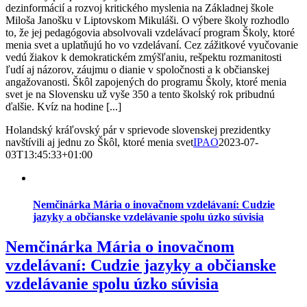
dezinformácií a rozvoj kritického myslenia na Základnej škole
Miloša Janošku v Liptovskom Mikuláši. O výbere školy rozhodlo
to, že jej pedagógovia absolvovali vzdelávací program Školy, ktoré
menia svet a uplatňujú ho vo vzdelávaní. Cez zážitkové vyučovanie
vedú žiakov k demokratickém zmýšľaniu, rešpektu rozmanitosti
ľudí aj názorov, záujmu o dianie v spoločnosti a k občianskej
angažovanosti. Škôl zapojených do programu Školy, ktoré menia
svet je na Slovensku už vyše 350 a tento školský rok pribudnú
ďalšie. Kvíz na hodine [...]
Holandský kráľovský pár v sprievode slovenskej prezidentky
navštívili aj jednu zo Škôl, ktoré menia svet
IPAO
2023-07-
03T13:45:33+01:00
Nemčinárka Mária o inovačnom vzdelávaní: Cudzie
jazyky a občianske vzdelávanie spolu úzko súvisia
Nemčinárka Mária o inovačnom
vzdelávaní: Cudzie jazyky a občianske
vzdelávanie spolu úzko súvisia