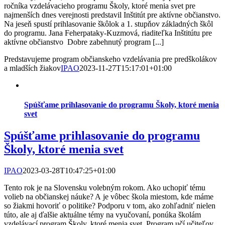
ročníka vzdelávacieho programu Školy, ktoré menia svet pre
najmenších dnes verejnosti predstavil Inštitút pre aktívne občianstvo.
Na jeseň spustí prihlasovanie škôlok a 1. stupňov základných škôl
do programu. Jana Feherpataky-Kuzmová, riaditeľka Inštitútu pre
aktívne občianstvo Dobre zabehnutý program [...]
Predstavujeme program občianskeho vzdelávania pre predškolákov
a mladších žiakov
IPAO
2023-11-27T15:17:01+01:00
Spúšťame prihlasovanie do programu Školy, ktoré menia
svet
Spúšťame prihlasovanie do programu
Školy, ktoré menia svet
IPAO
2023-03-28T10:47:25+01:00
Tento rok je na Slovensku volebným rokom. Ako uchopiť tému
volieb na občianskej náuke? A je vôbec škola miestom, kde máme
so žiakmi hovoriť o politike? Podporu v tom, ako zohľadniť nielen
túto, ale aj ďalšie aktuálne témy na vyučovaní, ponúka školám
vzdelávací program Školy, ktoré menia svet. Program učí učiteľov,