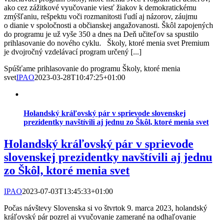
ako cez zážitkové vyučovanie viesť žiakov k demokratickému
zmýšľaniu, rešpektu voči rozmanitosti ľudí aj názorov, záujmu
o dianie v spoločnosti a občianskej angažovanosti. Škôl zapojených
do programu je už vyše 350 a dnes na Deň učiteľov sa spustilo
prihlasovanie do nového cyklu. Školy, ktoré menia svet Premium
je dvojročný vzdelávací program určený [...]
Spúšťame prihlasovanie do programu Školy, ktoré menia
svet
IPAO
2023-03-28T10:47:25+01:00
Holandský kráľovský pár v sprievode slovenskej
prezidentky navštívili aj jednu zo Škôl, ktoré menia svet
Holandský kráľovský pár v sprievode
slovenskej prezidentky navštívili aj jednu
zo Škôl, ktoré menia svet
IPAO
2023-07-03T13:45:33+01:00
Počas návštevy Slovenska si vo štvrtok 9. marca 2023, holandský
kráľovský pár pozrel aj vyučovanie zamerané na odhaľovanie