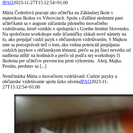
IPAO
2023-11-27T15:12:54+01:00
Mária Čederlová pracuje ako učiteľka na Základnej škole s
materskou školou vo Vrbovciach. Spolu s ďalšími siedmimi pani
učiteľkami sa v auguste zúčastnila pilotného inovačného
vzdelávania, ktoré vzniklo v spolupráci s Goethe-Institut Slovensko.
Na spoločnom workshope naše účastníčky získali nové námety na
to, ako prepájať cudzí jazyk s občianskym vzdelávaním. S Majkou
sme sa porozprávali tiež o tom, ako vníma potenciál prepájania
cudzích jazykov s občianskymi témami, prečo sa jej žiaci nevedia od
nadšenia utíšiť na hodinách a prečo sú podľa nej workshopy či
školenia pre učiteľov prevenciou proti vyhoreniu. Ahoj, Majka.
Prosím, predstav sa [...]
Nemčinárka Mária o inovačnom vzdelávaní: Cudzie jazyky a
občianske vzdelávanie spolu úzko súvisia
IPAO
2023-11-
27T15:12:54+01:00