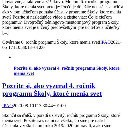
inovatívne, atraktívne a zážitkovo. Mottom 6. ročníka programu
Školy, ktoré menia svet preto je: Prečo je dôležité neustále sa učiť a
ako v tom učiteľom pomáha účasť v programe Školy, ktoré menia
svet? Pozrite si nasledujúce video a zistite viac: Čo je cieľom
programu? Dvojročný tréningovo-mentoringový program Školy,
ktoré menia svet je určený predovšetkým pre učiteľov a učiteľky
[...]
Otvárame 6. ročník programu Školy, ktoré menia svet!
IPAO
2021-
05-17T10:38:13+01:00
Pozrite si, ako vyzeral 4. ročník programu Školy, ktoré
menia svet
Pozrite si, ako vyzeral 4. ročník
programu Školy, ktoré menia svet
IPAO
2020-08-10T13:30:44+01:00
Skončil sa ďalší, v poradí už štvrtý, ročník programu Školy, ktoré
menia svet. Pozrite sa s nami na všetko, čo sme pre našich
účastníkov v školskom roku 2019/2020 pripravili, a ako sme