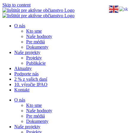
Skip to content
O nás
Kto sme
Naše hodnoty
Pre médiá
Dokumenty
Naše projekty
Projekty
Publikácie
Aktuality
Podporte nás
2 % z vašich daní
10. výročie IPAO
Kontakt
O nás
Kto sme
Naše hodnoty
Pre médiá
Dokumenty
Naše projekty
Projekty