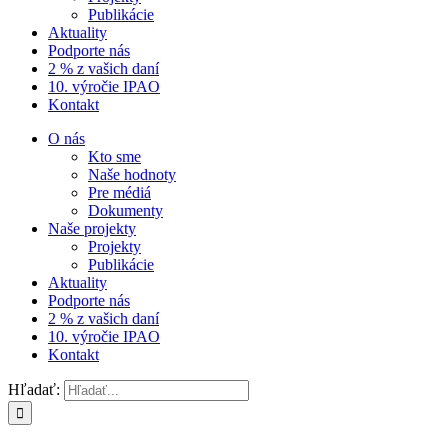
Publikácie
Aktuality
Podporte nás
2 % z vašich daní
10. výročie IPAO
Kontakt
O nás
Kto sme
Naše hodnoty
Pre médiá
Dokumenty
Naše projekty
Projekty
Publikácie
Aktuality
Podporte nás
2 % z vašich daní
10. výročie IPAO
Kontakt
Hľadať: