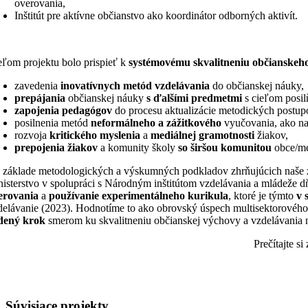
overovania,
Inštitút pre aktívne občianstvo ako koordinátor odborných aktivít.
eľom projektu bolo prispieť k
systémovému skvalitneniu občianskeh
zavedenia
inovatívnych metód vzdelávania
do občianskej náuky,
prepájania
občianskej náuky
s ďalšími predmetmi
s cieľom posi
zapojenia pedagógov
do procesu aktualizácie metodických postup
posilnenia metód
neformálneho a zážitkového
vyučovania, ako nap
rozvoja
kritického myslenia
a
mediálnej gramotnosti
žiakov,
prepojenia žiakov
a komunity školy
so širšou komunitou
obce/mes
 základe metodologických a výskumných podkladov zhrňujúcich naše zis
nisterstvo v spolupráci s Národným inštitútom vzdelávania a mládeže 
erovania
a
používanie experimentálneho kurikula
, ktoré je týmto
v 
delávanie (2023). Hodnotíme to ako obrovský úspech multisektorového ri
dený krok
smerom ku skvalitneniu občianskej výchovy a vzdelávania
Prečítajte si
Súvisiace projekty