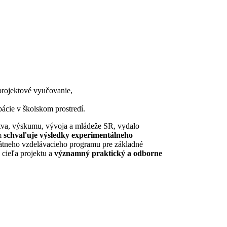
 projektové vyučovanie,
pácie v školskom prostredí.
stva, výskumu, vývoja a mládeže SR, vydalo
m
schvaľuje výsledky experimentálneho
tátneho vzdelávacieho programu pre základné
 cieľa projektu a
významný praktický a odborne