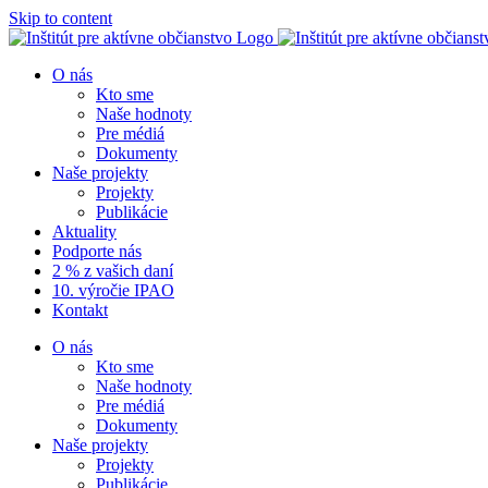
Skip to content
O nás
Kto sme
Naše hodnoty
Pre médiá
Dokumenty
Naše projekty
Projekty
Publikácie
Aktuality
Podporte nás
2 % z vašich daní
10. výročie IPAO
Kontakt
O nás
Kto sme
Naše hodnoty
Pre médiá
Dokumenty
Naše projekty
Projekty
Publikácie