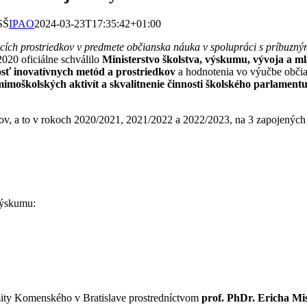
SŠ
IPAO
2024-03-23T17:35:42+01:00
acích prostriedkov v predmete občianska náuka v spolupráci s príbuzn
2020 oficiálne schválilo
Ministerstvo školstva, výskumu, vývoja a m
osť inovatívnych metód a prostriedkov
a hodnotenia vo výučbe občia
mimoškolských aktivít a
skvalitnenie činnosti školského parlament
ov, a to v rokoch 2020/2021, 2021/2022 a 2022/2023, na 3 zapojených 
výskumu:
zity Komenského v Bratislave prostredníctvom
prof. PhDr. Ericha Mi