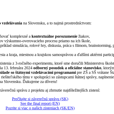
o vzdelávania
na Slovensku, a to najmä prostredníctvom:
lňovať komplexné a
kontextuálne porozumenie
žiakov,
ov výskumno-overovacieho procesu priamo na ich škole,
ríklad simulácia, rolové hry, diskusia, práca s filmom, brainstorming,
ta a kraja, miestnou a krajskou samosprávou a ďalšími aktérmi partici
tenia z 3-ročného experimentu, ktoré sme doručili Ministerstvu škol
dňa 13. februára 2024
odborný posudok a oficiálne stanovisko
, ktorý
súlade so štátnymi vzdelávacími programami
pre ZŠ a SŠ vrátane Š
ešiteľského tímu v spolupráci so zástupcami štátnej správy, naplnenie
 na Slovensku. Ďakujeme za dôveru!
 záverečnú správu z projektu aj zhrnutie najdôležitejších zistení:
Prečítajte si záverečnú správu (SK)
See the final report (EN)
Pozrite si viac o našich zisteniach (SK/EN)