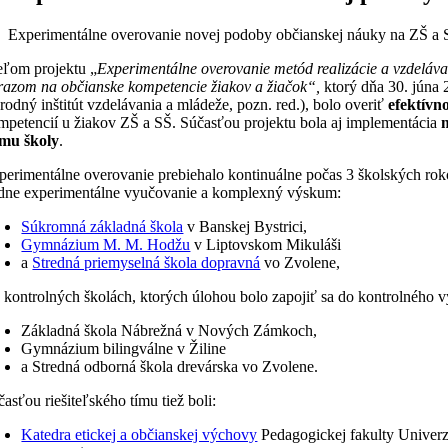
Experimentálne overovanie novej podoby občianskej náuky na ZŠ a 
eľom projektu „
Experimentálne overovanie metód realizácie a vzdeláv
razom na občianske kompetencie žiakov a žiačok“,
ktorý dňa 30. júna 
rodný inštitút vzdelávania a mládeže, pozn. red.),
bolo overiť
efektívn
mpetencií u žiakov ZŠ a SŠ. Súčasťou projektu bola aj implementácia
ímu školy
.
perimentálne overovanie prebiehalo kontinuálne počas 3 školských rok
adne experimentálne vyučovanie a komplexný výskum:
Súkromná základná škola
v Banskej Bystrici,
Gymnázium M. M. Hodžu
v Liptovskom Mikuláši
a
Stredná priemyselná škola dopravná
vo Zvolene,
3 kontrolných školách, ktorých úlohou bolo zapojiť sa do kontrolného 
Základná škola Nábrežná v Nových Zámkoch,
Gymnázium bilingválne v Žiline
a Stredná odborná škola drevárska vo Zvolene.
časťou riešiteľského tímu tiež boli:
Katedra etickej a občianskej výchovy
Pedagogickej fakulty Univer