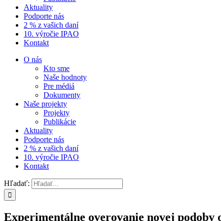
Aktuality
Podporte nás
2 % z vašich daní
10. výročie IPAO
Kontakt
O nás
Kto sme
Naše hodnoty
Pre médiá
Dokumenty
Naše projekty
Projekty
Publikácie
Aktuality
Podporte nás
2 % z vašich daní
10. výročie IPAO
Kontakt
Hľadať:
Experimentálne overovanie novej podoby 