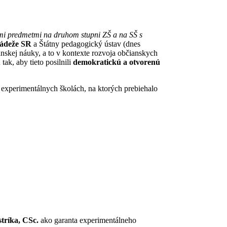
ými predmetmi na druhom stupni ZŠ a na SŠ s
ládeže SR
a
Štátny pedagogický ústav (dnes
nskej náuky, a to v kontexte rozvoja občianskych
u
tak, aby tieto posilnili
demokratickú a otvorenú
experimentálnych školách, na ktorých prebiehalo
stríka, CSc.
ako garanta experimentálneho