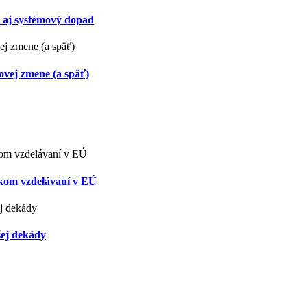
a aj systémový dopad
vej zmene (a späť)
skom vzdelávaní v EÚ
šej dekády