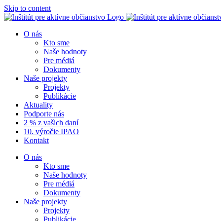
Skip to content
O nás
Kto sme
Naše hodnoty
Pre médiá
Dokumenty
Naše projekty
Projekty
Publikácie
Aktuality
Podporte nás
2 % z vašich daní
10. výročie IPAO
Kontakt
O nás
Kto sme
Naše hodnoty
Pre médiá
Dokumenty
Naše projekty
Projekty
Publikácie