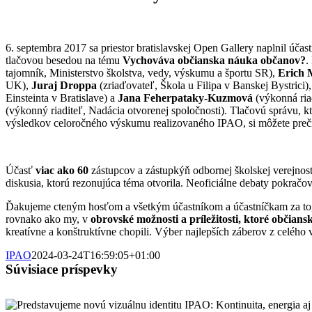
6. septembra 2017 sa priestor bratislavskej Open Gallery naplnil účas
tlačovou besedou na tému
Vychováva občianska náuka občanov?
.
tajomník, Ministerstvo školstva, vedy, výskumu a športu SR),
Erich 
UK),
Juraj Droppa
(zriaďovateľ, Škola u Filipa v Banskej Bystrici)
Einsteinta v Bratislave) a
Jana Feherpataky-Kuzmová
(výkonná ria
(výkonný riaditeľ, Nadácia otvorenej spoločnosti). Tlačovú správu, k
výsledkov celoročného výskumu realizovaného IPAO, si môžete preč
Účasť
viac ako 60
zástupcov a zástupkýň odbornej školskej verejnosti
diskusia, ktorú rezonujúca téma otvorila. Neoficiálne debaty pokračov
Ďakujeme cteným hosťom a všetkým účastníkom a účastníčkam za to, že
rovnako ako my, v
obrovské možnosti a príležitosti, ktoré občian
kreatívne a konštruktívne chopili. Výber najlepších záberov z celého 
IPAO
2024-03-24T16:59:05+01:00
Súvisiace príspevky