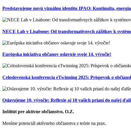
Predstavujeme novú vizuálnu identitu IPAO: Kontinuita, energi
NECE Lab v Lisabone: Od transformatívnych zážitkov k systémo
Európska iniciatíva občanov oslavuje svoje 14. výročie!
Celoslovenská konferencia eTwinning 2025: Príspevok o občian
Oslavujeme 10. výročie: Reflexie aj 10 vašich prianí do našej ďal
Inštitút pre aktívne občianstvo, O.Z.
Meníme potenciál aktívneho občianstva z teórie na prax.