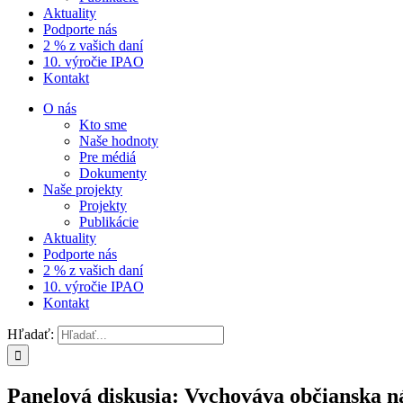
Aktuality
Podporte nás
2 % z vašich daní
10. výročie IPAO
Kontakt
O nás
Kto sme
Naše hodnoty
Pre médiá
Dokumenty
Naše projekty
Projekty
Publikácie
Aktuality
Podporte nás
2 % z vašich daní
10. výročie IPAO
Kontakt
Hľadať:
Panelová diskusia: Vychováva občianska 