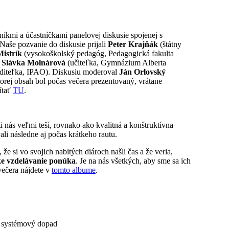
tníkmi a účastníčkami panelovej diskusie spojenej s
 Naše pozvanie do diskusie prijali
Peter Krajňák
(štátny
Mistrík
(vysokoškolský pedagóg, Pedagogická fakulta
,
Slávka Molnárová
(učiteľka, Gymnázium Alberta
diteľka, IPAO). Diskusiu moderoval
Ján Orlovský
torej obsah bol počas večera prezentovaný, vrátane
ítať
TU
.
 nás veľmi teší, rovnako ako kvalitná a konštruktívna
ali následne aj počas krátkeho rautu.
 si vo svojich nabitých diároch našli čas a že veria,
ske vzdelávanie ponúka
. Je na nás všetkých, aby sme sa ich
večera nájdete v
tomto albume
.