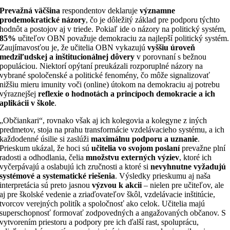
Prevažná väčšina
respondentov deklaruje
významne
prodemokratické názory
, čo je dôležitý základ pre podporu týchto
hodnôt a postojov aj v triede. Pokiaľ ide o názory na politický systém,
85%
učiteľov OBN považuje demokraciu za najlepší politický systém.
Zaujímavosťou je, že učitelia OBN vykazujú
vyššiu úroveň
medziľudskej a inštitucionálnej dôvery
v porovnaní s bežnou
populáciou. Niektorí opýtaní preukázali rozporuplné názory na
vybrané spoločenské a politické fenomény, čo môže signalizovať
nižšiu mieru imunity voči (online) útokom na demokraciu aj potrebu
výraznejšej
reflexie o hodnotách a princípoch demokracie a ich
aplikácii v škole
.
„Občiankari“, rovnako však aj ich kolegovia a kolegyne z iných
predmetov, stoja na prahu transformácie vzdelávacieho systému, a ich
každodenné úsilie si zaslúži
maximálnu podporu a uznanie
.
Prieskum ukázal, že hoci sú
učitelia vo svojom poslaní
prevažne plní
radosti a odhodlania, čelia
množstvu externých výziev
, ktoré ich
vyčerpávajú a oslabujú ich zručnosti a ktoré si
nevyhnutne vyžadujú
systémové a systematické riešenia
. Výsledky prieskumu aj naša
interpretácia sú preto jasnou
výzvou k akcii
– nielen pre učiteľov, ale
aj pre školské vedenie a zriaďovateľov škôl, vzdelávacie inštitúcie,
tvorcov verejných politík a spoločnosť ako celok. Učitelia majú
superschopnosť formovať zodpovedných a angažovaných občanov. S
vytvorením priestoru a podpory pre ich ďalší rast, spoluprácu,