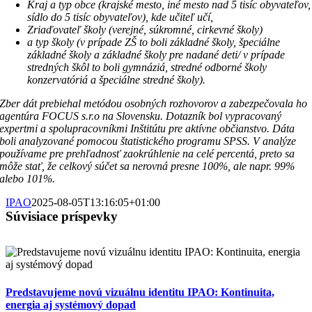
Kraj a typ obce (krajské mesto, iné mesto nad 5 tisíc obyvateľov,
sídlo do 5 tisíc obyvateľov), kde učiteľ učí,
Zriaďovateľ školy (verejné, súkromné, cirkevné školy)
a typ školy (v prípade ZŠ to boli základné školy, špeciálne
základné školy a základné školy pre nadané deti/ v prípade
stredných škôl to boli gymnáziá, stredné odborné školy
konzervatóriá a špeciálne stredné školy).
Zber dát prebiehal metódou osobných rozhovorov a zabezpečovala ho
agentúra FOCUS s.r.o na Slovensku. Dotazník bol vypracovaný
expertmi a spolupracovníkmi Inštitútu pre aktívne občianstvo. Dáta
boli analyzované pomocou štatistického programu SPSS. V analýze
používame pre prehľadnosť zaokrúhlenie na celé percentá, preto sa
môže stať, že celkový súčet sa nerovná presne 100%, ale napr. 99%
alebo 101%.
IPAO
2025-08-05T13:16:05+01:00
Súvisiace príspevky
Predstavujeme novú vizuálnu identitu IPAO: Kontinuita,
energia aj systémový dopad