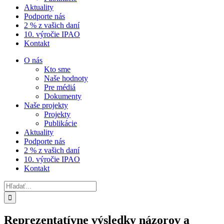
Aktuality
Podporte nás
2 % z vašich daní
10. výročie IPAO
Kontakt
O nás
Kto sme
Naše hodnoty
Pre médiá
Dokumenty
Naše projekty
Projekty
Publikácie
Aktuality
Podporte nás
2 % z vašich daní
10. výročie IPAO
Kontakt
Hľadať:
Reprezentatívne výsledky názorov a