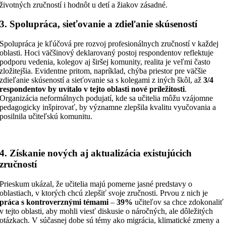
životných zručností i hodnôt u detí a žiakov zásadné.
3. Spolupráca, sieťovanie a zdieľanie skúseností
Spolupráca je kľúčová pre rozvoj profesionálnych zručností v každej
oblasti. Hoci väčšinový deklarovaný postoj respondentov reflektuje
podporu vedenia, kolegov aj širšej komunity, realita je veľmi často
zložitejšia. Evidentne pritom, napríklad, chýba priestor pre väčšie
zdieľanie skúseností a sieťovanie sa s kolegami z iných škôl, až
3/4
respondentov by uvítalo v tejto oblasti nové príležitosti
.
Organizácia neformálnych podujatí, kde sa učitelia môžu vzájomne
pedagogicky inšpirovať, by významne zlepšila kvalitu vyučovania a
posilnila učiteľskú komunitu.
4. Získanie nových aj aktualizácia existujúcich
zručností
Prieskum ukázal, že učitelia majú pomerne jasné predstavy o
oblastiach, v ktorých chcú zlepšiť svoje zručnosti. Prvou z nich je
práca s kontroverznými témami
–
39%
učiteľov sa chce zdokonaliť
v tejto oblasti, aby mohli viesť diskusie o náročných, ale dôležitých
otázkach. V súčasnej dobe sú témy ako migrácia, klimatické zmeny a