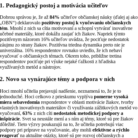
1. Pedagogický postoj a motivácia učiteľov
Dobrou správou je, že až
84%
učiteľov občianskej náuky (ďalej aj ako
„OBN“) deklarovalo
pozitívny postoj k vyučovaniu občianskych
tém
. Mnohí z nich sa cítia motivovaní a schopní vytvárať inovatívne
učebné materiály, ktoré dokážu zaujať ich žiakov. Napriek týmto
pozitívnym názorom 16% učiteľov uvádza, že pociťuje nedostatok
záujmu zo strany žiakov. Pozitívna triedna dynamika preto nie je
univerzálna. 16% respondentov rovnako uviedlo, že ich nebaví
vyučovať o občianskych témach. Okrem toho, približne tretina
respondentov pociťuje pri výuke nejaké ťažkosti z hľadiska
využívaných metód a nástrojov.
2. Novo sa vynárajúce témy a podpora v nich
Hoci mnohí učitelia prejavujú nadšenie, neznamená to, že je to
jednoduché. Hoci celkovo z prieskumu vyplýva
pomerne vysoká
miera sebavedomia
respondentov v oblasti motivácie žiakov, tvorby
vlastných inovatívnych materiálov či využívania zážitkových metód vo
vyučovaní,
63%
z nich cíti
nedostatok metodickej podpory a
inšpirácie
. Svet sa neustále mení a s ním aj témy, ktoré sú pre žiakov
dôležité. Tieto výzvy poukazujú na to, že učitelia potrebujú viac
podpory pri príprave na vyučovanie, aby mohli
efektívne a rýchlo
reagovať
na aktuálne otázky, ktoré sú pre rozvoj občianskych a