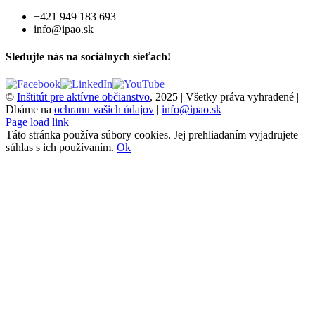
+421 949 183 693
info@ipao.sk
Sledujte nás na sociálnych sieťach!
©
Inštitút pre aktívne občianstvo
, 2025 | Všetky práva vyhradené |
Dbáme na
ochranu vašich údajov
|
info@ipao.sk
Page load link
Táto stránka používa súbory cookies. Jej prehliadaním vyjadrujete
súhlas s ich používaním.
Ok
Go
to
Top