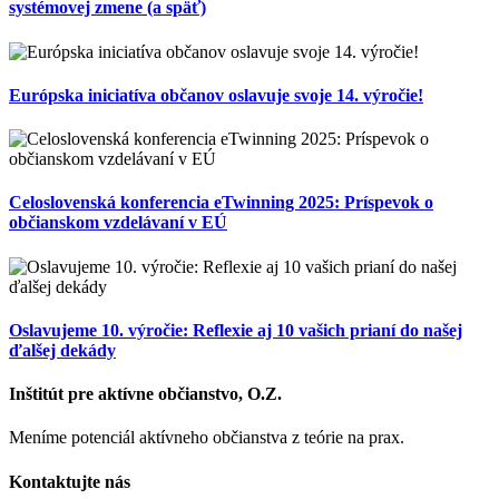
systémovej zmene (a späť)
Európska iniciatíva občanov oslavuje svoje 14. výročie!
Celoslovenská konferencia eTwinning 2025: Príspevok o
občianskom vzdelávaní v EÚ
Oslavujeme 10. výročie: Reflexie aj 10 vašich prianí do našej
ďalšej dekády
Inštitút pre aktívne občianstvo, O.Z.
Meníme potenciál aktívneho občianstva z teórie na prax.
Kontaktujte nás