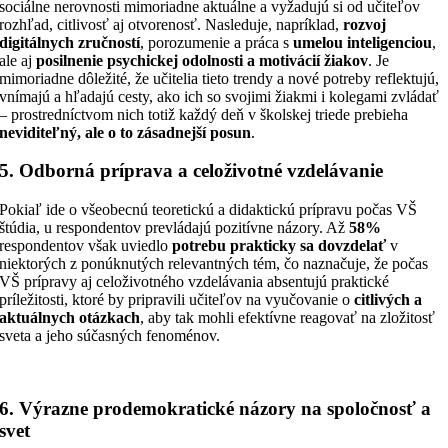
sociálne nerovnosti mimoriadne aktuálne a vyžadujú si od učiteľov
rozhľad, citlivosť aj otvorenosť. Nasleduje, napríklad,
rozvoj
digitálnych zručností
, porozumenie a práca s
umelou inteligenciou
,
ale aj
posilnenie psychickej odolnosti a motivácií žiakov
. Je
mimoriadne dôležité, že učitelia tieto trendy a nové potreby reflektujú,
vnímajú a hľadajú cesty, ako ich so svojimi žiakmi i kolegami zvládať
– prostredníctvom nich totiž každý deň v školskej triede prebieha
neviditeľný, ale o to zásadnejší posun
.
5. Odborná príprava a celoživotné vzdelávanie
Pokiaľ ide o všeobecnú teoretickú a didaktickú prípravu počas VŠ
štúdia, u respondentov prevládajú pozitívne názory. Až
58%
respondentov však uviedlo
potrebu prakticky sa dovzdelať
v
niektorých z ponúknutých relevantných tém, čo naznačuje, že počas
VŠ prípravy aj celoživotného vzdelávania absentujú praktické
príležitosti, ktoré by pripravili učiteľov na vyučovanie o
citlivých a
aktuálnych otázkach
, aby tak mohli efektívne reagovať na zložitosť
sveta a jeho súčasných fenoménov.
6. Výrazne prodemokratické názory na spoločnosť a
svet