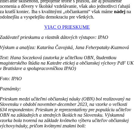
zdieľanie skúseností, prepojenie teórie s praxou, ale aj posilnenie
ocenenia a dôvery v školské vzdelávanie, však ako jednotlivci ťahajú
za kratší koniec. Iba s kvalitnými „občiankarmi“ však máme
nádej
na
odolnejšiu a vyspelejšiu demokraciu pre všetkých.
VIAC O PRIESKUME
Zadávateľ prieskumu a vlastník dátových výstupov: IPAO
Výskum a analýza: Katarína Čavojská, Jana Feherpataky-Kuzmová
Text: Hana Soczeková (autorka je učiteľkou OBN, študentkou
magisterského štúdia na Katedre etickej a občianskej výchovy PdF UK
v Bratislave a spolupracovníčkou IPAO)
Foto: IPAO
P
oznámky:
Prieskum medzi učiteľmi občianskej náuky (OBN) bol realizovaný na
Slovensku v období november-december 2023, na vzorke o veľkosti
634 respondentov. Prieskum je reprezentatívny pre populáciu učiteľov
OBN na základných a stredných školách na Slovensku. Výskumná
vzorka bola tvorená na základe kvótneho výberu učiteľov občianskej
výchovy/náuky, pričom kvótnymi znakmi boli: