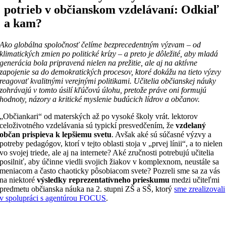
potrieb v občianskom vzdelávaní: Odkiaľ
a kam?
Ako globálna spoločnosť čelíme bezprecedentným výzvam – od
klimatických zmien po politické krízy – a preto je dôležité, aby mladá
generácia bola pripravená nielen na prežitie, ale aj na aktívne
zapojenie sa do demokratických procesov, ktoré dokážu na tieto výzvy
reagovať kvalitnými verejnými politikami. Učitelia občianskej náuky
zohrávajú v tomto úsilí kľúčovú úlohu, pretože práve oni formujú
hodnoty, názory a kritické myslenie budúcich lídrov a občanov.
„Občiankari“ od materských až po vysoké školy vrát. lektorov
celoživotného vzdelávania sú typickí presvedčením, že
vzdelaný
občan prispieva k lepšiemu svetu
. Avšak aké sú súčasné výzvy a
potreby pedagógov, ktorí v tejto oblasti stoja v „prvej línii“, a to nielen
vo svojej triede, ale aj na internete? Aké zručnosti potrebujú učitelia
posilniť, aby účinne viedli svojich žiakov v komplexnom, neustále sa
meniacom a často chaoticky pôsobiacom svete? Pozreli sme sa za vás
na niektoré
výsledky reprezentatívneho prieskumu
medzi učiteľmi
predmetu občianska náuka na 2. stupni ZŠ a SŠ, ktorý
sme zrealizovali
v spolupráci s agentúrou FOCUS
.