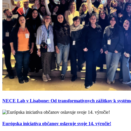
NECE Lab v Lisabone: Od transformatívnych zážitkov k systémo
Európska iniciatíva občanov oslavuje svoje 14. výročie!