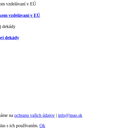
skom vzdelávaní v EÚ
šej dekády
Dbáme na
ochranu vašich údajov
|
info@ipao.sk
hlas s ich používaním.
Ok