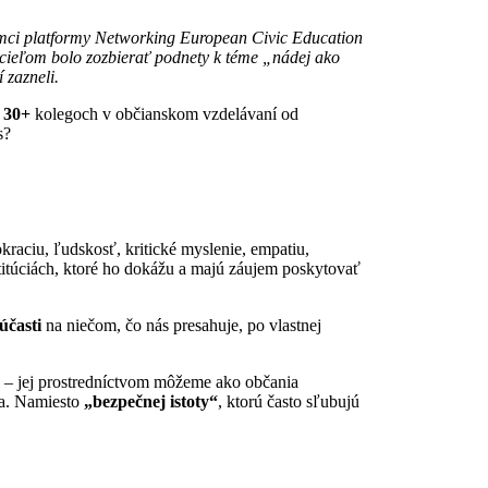
ámci platformy Networking European Civic Education
cieľom bolo zozbierať podnety k téme „nádej ako
 zazneli.
a
30+
kolegoch v občianskom vzdelávaní od
s?
kraciu, ľudskosť, kritické myslenie, empatiu,
titúciách, ktoré ho dokážu a majú záujem poskytovať
účasti
na niečom, čo nás presahuje, po vlastnej
 – jej prostredníctvom môžeme ako občania
ica. Namiesto
„bezpečnej istoty“
, ktorú často sľubujú