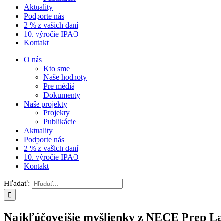
Aktuality
Podporte nás
2 % z vašich daní
10. výročie IPAO
Kontakt
O nás
Kto sme
Naše hodnoty
Pre médiá
Dokumenty
Naše projekty
Projekty
Publikácie
Aktuality
Podporte nás
2 % z vašich daní
10. výročie IPAO
Kontakt
Hľadať:
Najkľúčovejšie myšlienky z NECE Prep La