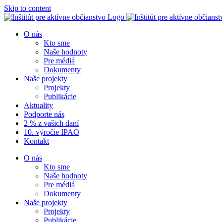
Skip to content
O nás
Kto sme
Naše hodnoty
Pre médiá
Dokumenty
Naše projekty
Projekty
Publikácie
Aktuality
Podporte nás
2 % z vašich daní
10. výročie IPAO
Kontakt
O nás
Kto sme
Naše hodnoty
Pre médiá
Dokumenty
Naše projekty
Projekty
Publikácie