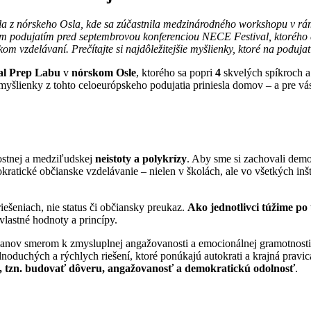
la z nórskeho Osla, kde sa zúčastnila medzinárodného workshopu v r
ným podujatím pred septembrovou konferenciou NECE Festival, ktorého 
vzdelávaní. Prečítajte si najdôležitejšie myšlienky, ktoré na podujatí
al Prep Labu
v
nórskom Osle
, ktorého sa popri
4
skvelých spíkroch 
 myšlienky z tohto celoeurópskeho podujatia priniesla domov – a pre vá
nostnej a medziľudskej
neistoty a polykrízy
. Aby sme si zachovali demo
ratické občianske vzdelávanie – nielen v školách, ale vo všetkých inš
ešeniach, nie status či občiansky preukaz.
Ako jednotlivci túžime po 
vlastné hodnoty a princípy.
anov smerom k zmysluplnej angažovanosti a emocionálnej gramotnosti
dnoduchých a rýchlych riešení, ktoré ponúkajú autokrati a krajná prav
, tzn. budovať dôveru, angažovanosť a demokratickú odolnosť
.