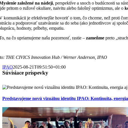
Myslenie založené na nádeji
, perspektíve a snoch o budúcnosti sa sús
jde pritom o ružové okuliare, naivitu alebo falošný optimizmus, ale o
k
V komunikácii je efektívnejšie hovoriť o tom, čo chceme, než proti č
ustráciu a podporovať uzatváranie sa do seba (ako jednotlivcov aj spol
oluprácu, hodnoty, príbehy, empatiu.
To, na čo upriamujeme našu pozornosť, rastie –
zameňme
preto „strach
to: THE CIVICS Innovation Hub / Werner Anderson, IPAO
IPAO
2025-08-21T09:51:50+01:00
Súvisiace príspevky
Predstavujeme novú vizuálnu identitu IPAO: Kontinuita, energi