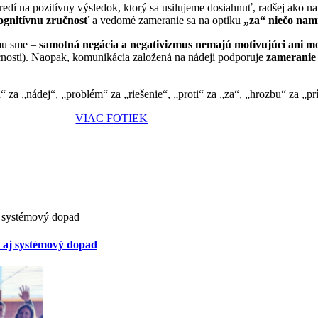
tredí na pozitívny výsledok, ktorý sa usilujeme dosiahnuť, radšej ako 
ognitívnu zručnosť
a vedomé zameranie sa na optiku
„za“ niečo nam
omu sme –
samotná negácia a negativizmus nemajú motivujúci ani mo
očnosti). Naopak, komunikácia založená na nádeji podporuje
zameranie 
“ za „nádej“, „problém“ za „riešenie“, „proti“ za „za“, „hrozbu“ za „pr
VIAC FOTIEK
a aj systémový dopad