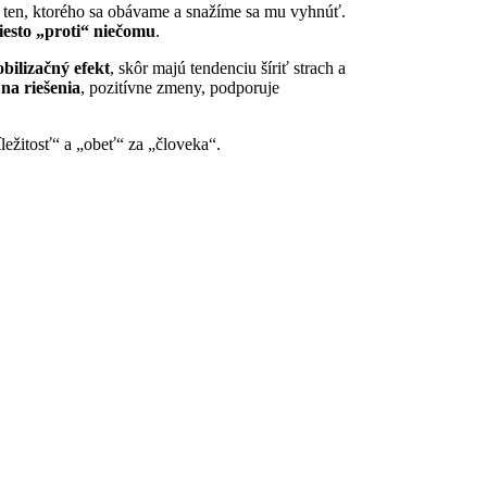
na ten, ktorého sa obávame a snažíme sa mu vyhnúť.
iesto „proti“ niečomu
.
bilizačný efekt
, skôr majú tendenciu šíriť strach a
na riešenia
, pozitívne zmeny, podporuje
íležitosť“ a „obeť“ za „človeka“.