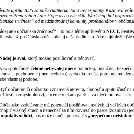
úvode apríla 2025 sa naša riaditeľka Jana Feherpataky-Kuzmová vráti
názvom Preparation Lab: Hope as a civic skill. Workshop bol príprav
čianska zručnosť“ od medzinárodnej komunity profesionálov v občianskom 
ádej ako občianska zručnosť“ – to bola téma aprílového
NECE Festiv
lharska až po Dánsko zúčastnila aj naša riaditeľka. Aké najdôležitejšie
 Nádej je sval
, ktorý možno posilňovať a trénovať.
Ako spoločnosť
čelíme nebývalej miere
politickej, finančnej, bezpeč
olnosť a pochopenie (meniaceho sa) sveta okolo nás, potrebujeme demok
sebe vlastnej podobe.
yť občanom či občiankou znamená aktivitu, činnosť a spoluúčasť na ri
ležitosti a zmysluplnosti, chceme niekam patriť a za niečo bojovať – za 
Občianske vzdelávanie má potenciál posilňovať malých aj veľkých obč
chopiť vlastný strach a nenechať sa ním doviesť do pasce (zdanlivo) je
nipulatívni lídri
, nás môže naučiť pracovať s
„bezpečnou neistotou“