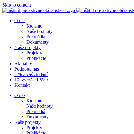
Skip to content
O nás
Kto sme
Naše hodnoty
Pre médiá
Dokumenty
Naše projekty
Projekty
Publikácie
Aktuality
Podporte nás
2 % z vašich daní
10. výročie IPAO
Kontakt
O nás
Kto sme
Naše hodnoty
Pre médiá
Dokumenty
Naše projekty
Projekty
Publikácie