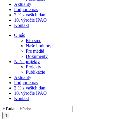
Aktuality
Podporte nás
2 % z vašich daní
10. výročie IPAO
Kontakt
O nás
Kto sme
Naše hodnoty
Pre médiá
Dokumenty
Naše projekty
Projekty
Publikácie
Aktuality
Podporte nás
2 % z vašich daní
10. výročie IPAO
Kontakt
Hľadať: