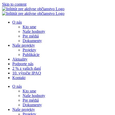
Skip to content
O nás
Kto sme
Naše hodnoty
Pre médiá
Dokumenty
Naše projekty
Projekty
Publikácie
Aktuality
Podporte nás
2 % z vašich daní
10. výročie IPAO
Kontakt
O nás
Kto sme
Naše hodnoty
Pre médiá
Dokumenty
Naše projekty
Projekty