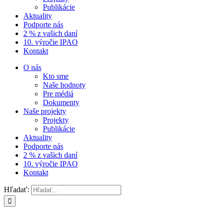
Publikácie
Aktuality
Podporte nás
2 % z vašich daní
10. výročie IPAO
Kontakt
O nás
Kto sme
Naše hodnoty
Pre médiá
Dokumenty
Naše projekty
Projekty
Publikácie
Aktuality
Podporte nás
2 % z vašich daní
10. výročie IPAO
Kontakt
Hľadať: