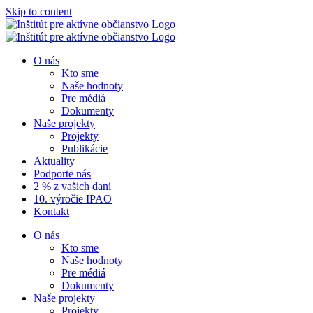
Skip to content
O nás
Kto sme
Naše hodnoty
Pre médiá
Dokumenty
Naše projekty
Projekty
Publikácie
Aktuality
Podporte nás
2 % z vašich daní
10. výročie IPAO
Kontakt
O nás
Kto sme
Naše hodnoty
Pre médiá
Dokumenty
Naše projekty
Projekty