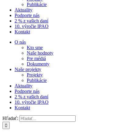
Publikácie
Aktuality
Podporte nás
2 % z vašich daní
10. výročie IPAO
Kontakt
O nás
Kto sme
Naše hodnoty
Pre médiá
Dokumenty
Naše projekty
Projekty
Publikácie
Aktuality
Podporte nás
2 % z vašich daní
10. výročie IPAO
Kontakt
Hľadať: