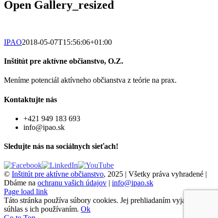
Open Gallery_resized
IPAO
2018-05-07T15:56:06+01:00
Inštitút pre aktívne občianstvo, O.Z.
Meníme potenciál aktívneho občianstva z teórie na prax.
Kontaktujte nás
+421 949 183 693
info@ipao.sk
Sledujte nás na sociálnych sieťach!
©
Inštitút pre aktívne občianstvo
, 2025 | Všetky práva vyhradené |
Dbáme na
ochranu vašich údajov
|
info@ipao.sk
Page load link
Táto stránka používa súbory cookies. Jej prehliadaním vyjadrujete
súhlas s ich používaním.
Ok
Go to Top