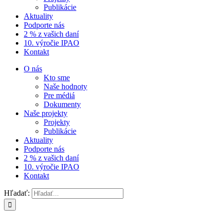
Publikácie
Aktuality
Podporte nás
2 % z vašich daní
10. výročie IPAO
Kontakt
O nás
Kto sme
Naše hodnoty
Pre médiá
Dokumenty
Naše projekty
Projekty
Publikácie
Aktuality
Podporte nás
2 % z vašich daní
10. výročie IPAO
Kontakt
Hľadať: