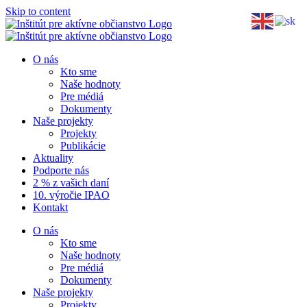
Skip to content
O nás
Kto sme
Naše hodnoty
Pre médiá
Dokumenty
Naše projekty
Projekty
Publikácie
Aktuality
Podporte nás
2 % z vašich daní
10. výročie IPAO
Kontakt
O nás
Kto sme
Naše hodnoty
Pre médiá
Dokumenty
Naše projekty
Projekty