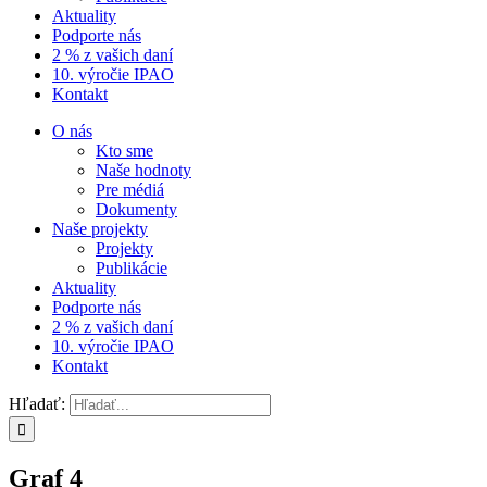
Aktuality
Podporte nás
2 % z vašich daní
10. výročie IPAO
Kontakt
O nás
Kto sme
Naše hodnoty
Pre médiá
Dokumenty
Naše projekty
Projekty
Publikácie
Aktuality
Podporte nás
2 % z vašich daní
10. výročie IPAO
Kontakt
Hľadať:
Graf 4