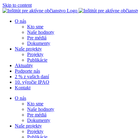
Skip to content
O nás
Kto sme
Naše hodnoty
Pre médiá
Dokumenty
Naše projekty
Projekty
Publikácie
Aktuality
Podporte nás
2 % z vašich daní
10. výročie IPAO
Kontakt
O nás
Kto sme
Naše hodnoty
Pre médiá
Dokumenty
Naše projekty
Projekty
Publikácie