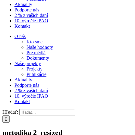
Aktuality
Podporte nás
2 % z vašich daní
10. výročie IPAO
Kontakt
O nás
Kto sme
Naše hodnoty
Pre médiá
Dokumenty
Naše projekty
Projekty
Publikácie
Aktuality
Podporte nás
2 % z vašich daní
10. výročie IPAO
Kontakt
Hľadať:
metodika 2_resized