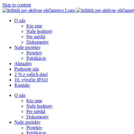
Skip to content
O nás
Kto sme
Naše hodnoty
Pre médiá
Dokumenty
Naše projekty
Projekty
Publikácie
Aktuality
Podporte nás
2 % z vašich daní
10. výročie IPAO
Kontakt
O nás
Kto sme
Naše hodnoty
Pre médiá
Dokumenty
Naše projekty
Projekty
Publikácie