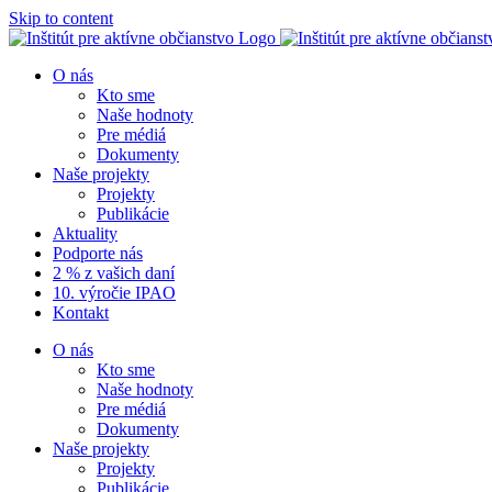
Skip to content
O nás
Kto sme
Naše hodnoty
Pre médiá
Dokumenty
Naše projekty
Projekty
Publikácie
Aktuality
Podporte nás
2 % z vašich daní
10. výročie IPAO
Kontakt
O nás
Kto sme
Naše hodnoty
Pre médiá
Dokumenty
Naše projekty
Projekty
Publikácie