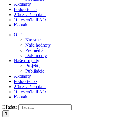
Aktuality
Podporte nás
2 % z vašich daní
10. výročie IPAO
Kontakt
O nás
Kto sme
Naše hodnoty
Pre médiá
Dokumenty
Naše projekty
Projekty
Publikácie
Aktuality
Podporte nás
2 % z vašich daní
10. výročie IPAO
Kontakt
Hľadať: