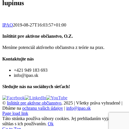
lupinus
IPAO
2019-08-27T16:03:57+01:00
Inštitút pre aktívne občianstvo, O.Z.
Meníme potenciál aktívneho občianstva z teórie na prax.
Kontaktujte nás
+421 949 183 693
info@ipao.sk
Sledujte nás na sociálnych sieťach!
©
Inštitút pre aktívne občianstvo
, 2025 | Všetky práva vyhradené |
Dbáme na
ochranu vašich údajov
|
info@ipao.sk
Page load link
Táto stránka používa súbory cookies. Jej prehliadaním vyjadrujete
súhlas s ich používaním.
Ok
Go to Top