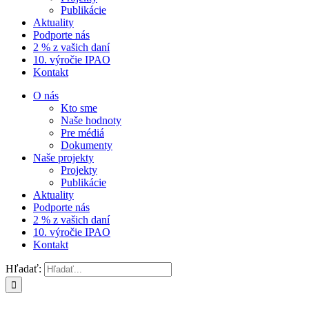
Publikácie
Aktuality
Podporte nás
2 % z vašich daní
10. výročie IPAO
Kontakt
O nás
Kto sme
Naše hodnoty
Pre médiá
Dokumenty
Naše projekty
Projekty
Publikácie
Aktuality
Podporte nás
2 % z vašich daní
10. výročie IPAO
Kontakt
Hľadať: