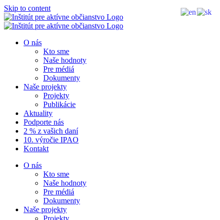
Skip to content
O nás
Kto sme
Naše hodnoty
Pre médiá
Dokumenty
Naše projekty
Projekty
Publikácie
Aktuality
Podporte nás
2 % z vašich daní
10. výročie IPAO
Kontakt
O nás
Kto sme
Naše hodnoty
Pre médiá
Dokumenty
Naše projekty
Projekty