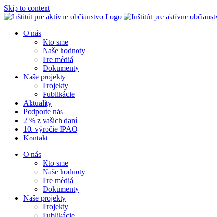
Skip to content
O nás
Kto sme
Naše hodnoty
Pre médiá
Dokumenty
Naše projekty
Projekty
Publikácie
Aktuality
Podporte nás
2 % z vašich daní
10. výročie IPAO
Kontakt
O nás
Kto sme
Naše hodnoty
Pre médiá
Dokumenty
Naše projekty
Projekty
Publikácie