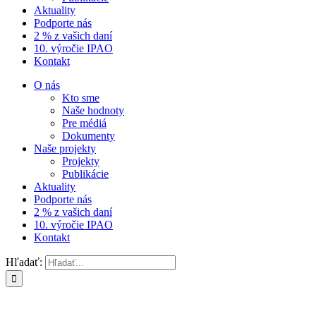
Aktuality
Podporte nás
2 % z vašich daní
10. výročie IPAO
Kontakt
O nás
Kto sme
Naše hodnoty
Pre médiá
Dokumenty
Naše projekty
Projekty
Publikácie
Aktuality
Podporte nás
2 % z vašich daní
10. výročie IPAO
Kontakt
Hľadať: