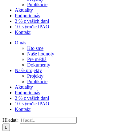
Publikácie
Aktuality
Podporte nás
2 % z vašich daní
10. výročie IPAO
Kontakt
O nás
Kto sme
Naše hodnoty
Pre médiá
Dokumenty
Naše projekty
Projekty
Publikácie
Aktuality
Podporte nás
2 % z vašich daní
10. výročie IPAO
Kontakt
Hľadať: