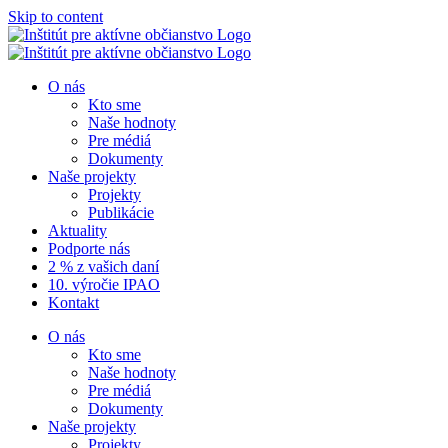
Skip to content
O nás
Kto sme
Naše hodnoty
Pre médiá
Dokumenty
Naše projekty
Projekty
Publikácie
Aktuality
Podporte nás
2 % z vašich daní
10. výročie IPAO
Kontakt
O nás
Kto sme
Naše hodnoty
Pre médiá
Dokumenty
Naše projekty
Projekty