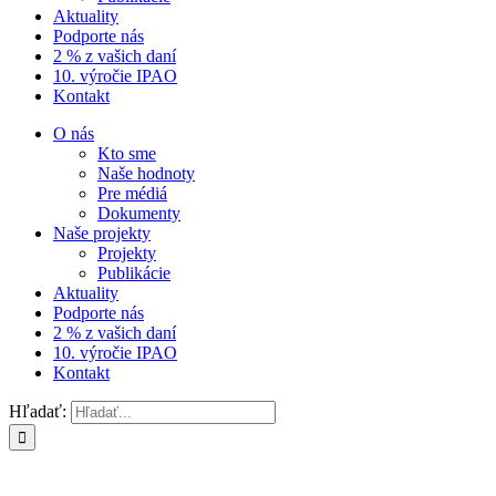
Aktuality
Podporte nás
2 % z vašich daní
10. výročie IPAO
Kontakt
O nás
Kto sme
Naše hodnoty
Pre médiá
Dokumenty
Naše projekty
Projekty
Publikácie
Aktuality
Podporte nás
2 % z vašich daní
10. výročie IPAO
Kontakt
Hľadať: