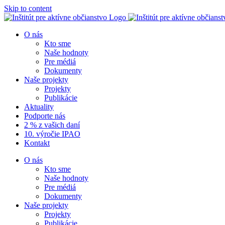
Skip to content
O nás
Kto sme
Naše hodnoty
Pre médiá
Dokumenty
Naše projekty
Projekty
Publikácie
Aktuality
Podporte nás
2 % z vašich daní
10. výročie IPAO
Kontakt
O nás
Kto sme
Naše hodnoty
Pre médiá
Dokumenty
Naše projekty
Projekty
Publikácie