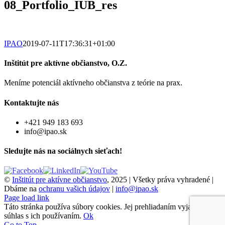
08_Portfolio_IUB_res
IPAO
2019-07-11T17:36:31+01:00
Inštitút pre aktívne občianstvo, O.Z.
Meníme potenciál aktívneho občianstva z teórie na prax.
Kontaktujte nás
+421 949 183 693
info@ipao.sk
Sledujte nás na sociálnych sieťach!
©
Inštitút pre aktívne občianstvo
, 2025 | Všetky práva vyhradené |
Dbáme na
ochranu vašich údajov
|
info@ipao.sk
Page load link
Táto stránka používa súbory cookies. Jej prehliadaním vyjadrujete
súhlas s ich používaním.
Ok
Go to Top