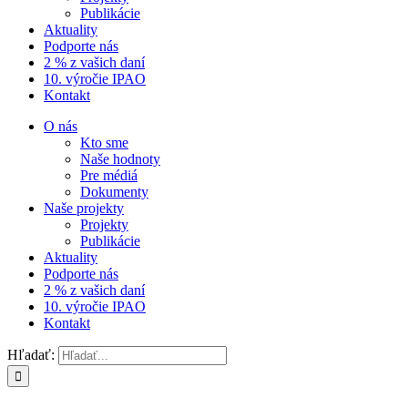
Publikácie
Aktuality
Podporte nás
2 % z vašich daní
10. výročie IPAO
Kontakt
O nás
Kto sme
Naše hodnoty
Pre médiá
Dokumenty
Naše projekty
Projekty
Publikácie
Aktuality
Podporte nás
2 % z vašich daní
10. výročie IPAO
Kontakt
Hľadať: