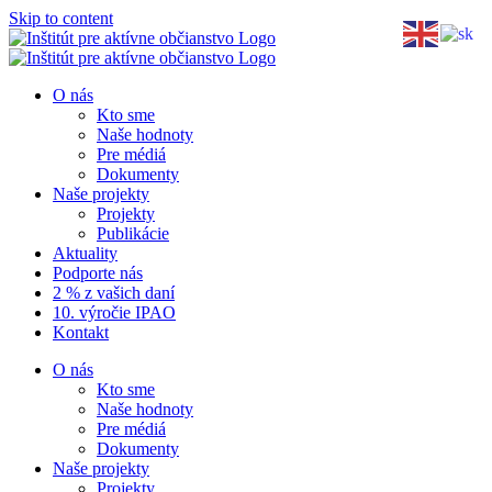
Skip to content
O nás
Kto sme
Naše hodnoty
Pre médiá
Dokumenty
Naše projekty
Projekty
Publikácie
Aktuality
Podporte nás
2 % z vašich daní
10. výročie IPAO
Kontakt
O nás
Kto sme
Naše hodnoty
Pre médiá
Dokumenty
Naše projekty
Projekty