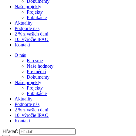
Dokumenty
Naše projekty
Projekty
Publikácie
Aktuality
Podporte nás
2 % z vašich daní
10. výročie IPAO
Kontakt
O nás
Kto sme
Naše hodnoty
Pre médiá
Dokumenty
Naše projekty
Projekty
Publikácie
Aktuality
Podporte nás
2 % z vašich daní
10. výročie IPAO
Kontakt
Hľadať: