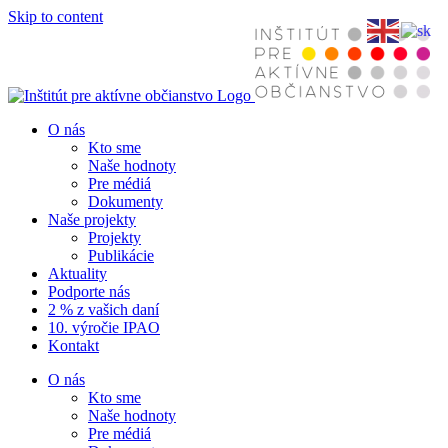
Skip to content
O nás
Kto sme
Naše hodnoty
Pre médiá
Dokumenty
Naše projekty
Projekty
Publikácie
Aktuality
Podporte nás
2 % z vašich daní
10. výročie IPAO
Kontakt
O nás
Kto sme
Naše hodnoty
Pre médiá