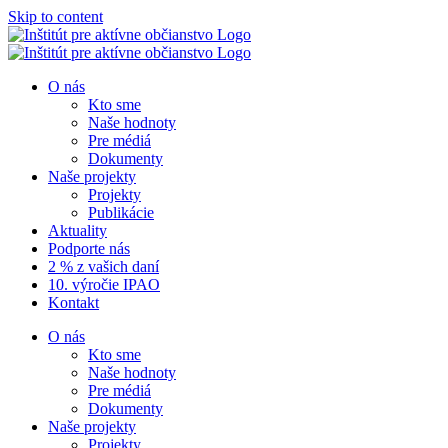
Skip to content
O nás
Kto sme
Naše hodnoty
Pre médiá
Dokumenty
Naše projekty
Projekty
Publikácie
Aktuality
Podporte nás
2 % z vašich daní
10. výročie IPAO
Kontakt
O nás
Kto sme
Naše hodnoty
Pre médiá
Dokumenty
Naše projekty
Projekty