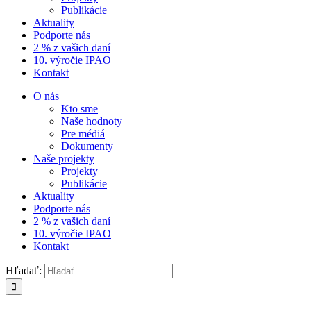
Publikácie
Aktuality
Podporte nás
2 % z vašich daní
10. výročie IPAO
Kontakt
O nás
Kto sme
Naše hodnoty
Pre médiá
Dokumenty
Naše projekty
Projekty
Publikácie
Aktuality
Podporte nás
2 % z vašich daní
10. výročie IPAO
Kontakt
Hľadať: