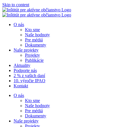
Skip to content
O nás
Kto sme
Naše hodnoty
Pre médiá
Dokumenty
Naše projekty
Projekty
Publikácie
Aktuality
Podporte nás
2 % z vašich daní
10. výročie IPAO
Kontakt
O nás
Kto sme
Naše hodnoty
Pre médiá
Dokumenty
Naše projekty
Projekty