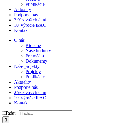
Publikácie
Aktuality
Podporte nás
2 % z vašich daní
10. výročie IPAO
Kontakt
O nás
Kto sme
Naše hodnoty
Pre médiá
Dokumenty
Naše projekty
Projekty
Publikácie
Aktuality
Podporte nás
2 % z vašich daní
10. výročie IPAO
Kontakt
Hľadať: