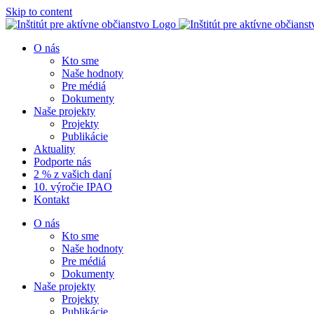
Skip to content
O nás
Kto sme
Naše hodnoty
Pre médiá
Dokumenty
Naše projekty
Projekty
Publikácie
Aktuality
Podporte nás
2 % z vašich daní
10. výročie IPAO
Kontakt
O nás
Kto sme
Naše hodnoty
Pre médiá
Dokumenty
Naše projekty
Projekty
Publikácie