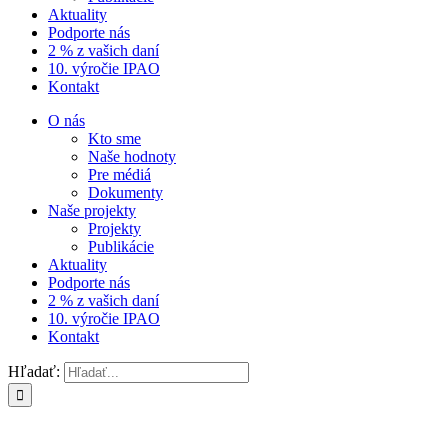
Aktuality
Podporte nás
2 % z vašich daní
10. výročie IPAO
Kontakt
O nás
Kto sme
Naše hodnoty
Pre médiá
Dokumenty
Naše projekty
Projekty
Publikácie
Aktuality
Podporte nás
2 % z vašich daní
10. výročie IPAO
Kontakt
Hľadať: