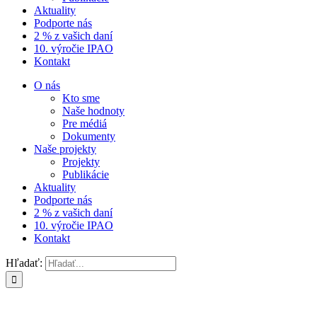
Aktuality
Podporte nás
2 % z vašich daní
10. výročie IPAO
Kontakt
O nás
Kto sme
Naše hodnoty
Pre médiá
Dokumenty
Naše projekty
Projekty
Publikácie
Aktuality
Podporte nás
2 % z vašich daní
10. výročie IPAO
Kontakt
Hľadať: