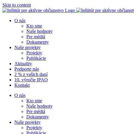
Skip to content
O nás
Kto sme
Naše hodnoty
Pre médiá
Dokumenty
Naše projekty
Projekty
Publikácie
Aktuality
Podporte nás
2 % z vašich daní
10. výročie IPAO
Kontakt
O nás
Kto sme
Naše hodnoty
Pre médiá
Dokumenty
Naše projekty
Projekty
Publikácie