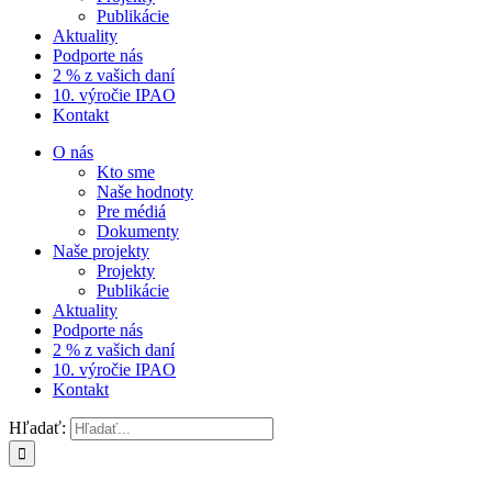
Publikácie
Aktuality
Podporte nás
2 % z vašich daní
10. výročie IPAO
Kontakt
O nás
Kto sme
Naše hodnoty
Pre médiá
Dokumenty
Naše projekty
Projekty
Publikácie
Aktuality
Podporte nás
2 % z vašich daní
10. výročie IPAO
Kontakt
Hľadať: