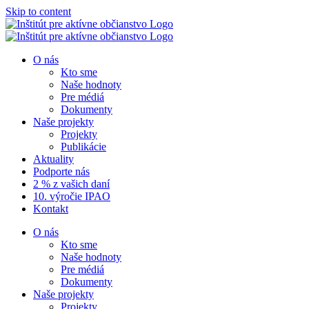
Skip to content
O nás
Kto sme
Naše hodnoty
Pre médiá
Dokumenty
Naše projekty
Projekty
Publikácie
Aktuality
Podporte nás
2 % z vašich daní
10. výročie IPAO
Kontakt
O nás
Kto sme
Naše hodnoty
Pre médiá
Dokumenty
Naše projekty
Projekty