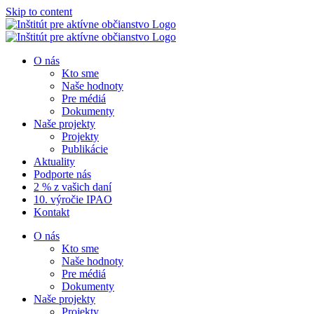
Skip to content
O nás
Kto sme
Naše hodnoty
Pre médiá
Dokumenty
Naše projekty
Projekty
Publikácie
Aktuality
Podporte nás
2 % z vašich daní
10. výročie IPAO
Kontakt
O nás
Kto sme
Naše hodnoty
Pre médiá
Dokumenty
Naše projekty
Projekty