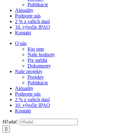
Publikácie
Aktuality
Podporte nás
2 % z vašich daní
10. výročie IPAO
Kontakt
O nás
Kto sme
Naše hodnoty
Pre médiá
Dokumenty
Naše projekty
Projekty
Publikácie
Aktuality
Podporte nás
2 % z vašich daní
10. výročie IPAO
Kontakt
Hľadať: