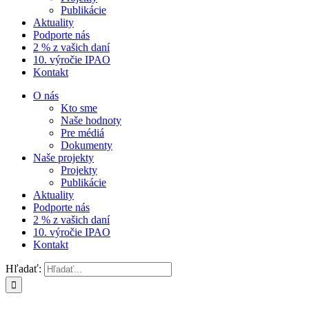
Publikácie
Aktuality
Podporte nás
2 % z vašich daní
10. výročie IPAO
Kontakt
O nás
Kto sme
Naše hodnoty
Pre médiá
Dokumenty
Naše projekty
Projekty
Publikácie
Aktuality
Podporte nás
2 % z vašich daní
10. výročie IPAO
Kontakt
Hľadať: