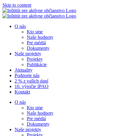
Skip to content
O nás
Kto sme
Naše hodnoty
Pre médiá
Dokumenty
Naše projekty
Projekty
Publikácie
Aktuality
Podporte nás
2 % z vašich daní
10. výročie IPAO
Kontakt
O nás
Kto sme
Naše hodnoty
Pre médiá
Dokumenty
Naše projekty
Projekty