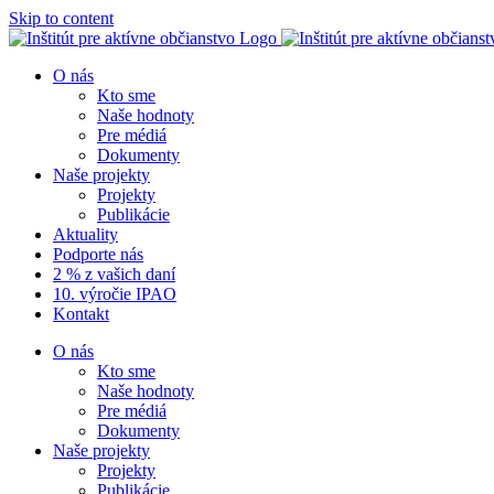
Skip to content
O nás
Kto sme
Naše hodnoty
Pre médiá
Dokumenty
Naše projekty
Projekty
Publikácie
Aktuality
Podporte nás
2 % z vašich daní
10. výročie IPAO
Kontakt
O nás
Kto sme
Naše hodnoty
Pre médiá
Dokumenty
Naše projekty
Projekty
Publikácie