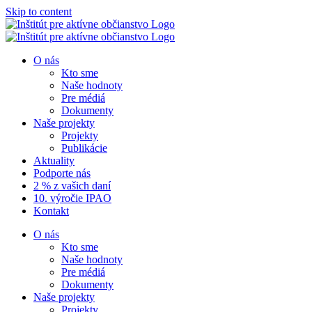
Skip to content
O nás
Kto sme
Naše hodnoty
Pre médiá
Dokumenty
Naše projekty
Projekty
Publikácie
Aktuality
Podporte nás
2 % z vašich daní
10. výročie IPAO
Kontakt
O nás
Kto sme
Naše hodnoty
Pre médiá
Dokumenty
Naše projekty
Projekty