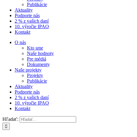
Publikácie
Aktuality
Podporte nás
2 % z vašich daní
10. výročie IPAO
Kontakt
O nás
Kto sme
Naše hodnoty
Pre médiá
Dokumenty
Naše projekty
Projekty
Publikácie
Aktuality
Podporte nás
2 % z vašich daní
10. výročie IPAO
Kontakt
Hľadať: