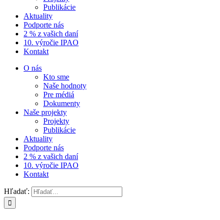
Publikácie
Aktuality
Podporte nás
2 % z vašich daní
10. výročie IPAO
Kontakt
O nás
Kto sme
Naše hodnoty
Pre médiá
Dokumenty
Naše projekty
Projekty
Publikácie
Aktuality
Podporte nás
2 % z vašich daní
10. výročie IPAO
Kontakt
Hľadať: