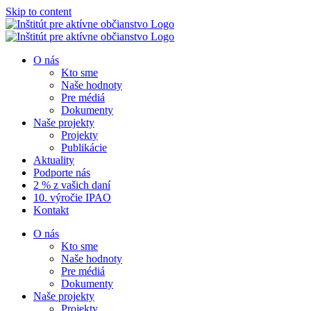
Skip to content
O nás
Kto sme
Naše hodnoty
Pre médiá
Dokumenty
Naše projekty
Projekty
Publikácie
Aktuality
Podporte nás
2 % z vašich daní
10. výročie IPAO
Kontakt
O nás
Kto sme
Naše hodnoty
Pre médiá
Dokumenty
Naše projekty
Projekty