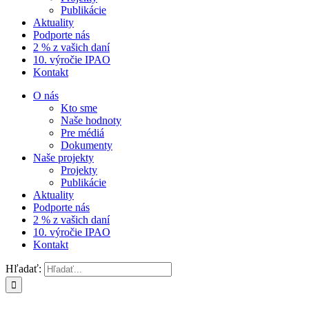
Publikácie
Aktuality
Podporte nás
2 % z vašich daní
10. výročie IPAO
Kontakt
O nás
Kto sme
Naše hodnoty
Pre médiá
Dokumenty
Naše projekty
Projekty
Publikácie
Aktuality
Podporte nás
2 % z vašich daní
10. výročie IPAO
Kontakt
Hľadať: