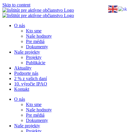
Skip to content
O nás
Kto sme
Naše hodnoty
Pre médiá
Dokumenty
Naše projekty
Projekty
Publikácie
Aktuality
Podporte nás
2 % z vašich daní
10. výročie IPAO
Kontakt
O nás
Kto sme
Naše hodnoty
Pre médiá
Dokumenty
Naše projekty
Projekty