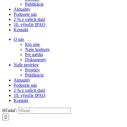
Publikácie
Aktuality
Podporte nás
2 % z vašich daní
10. výročie IPAO
Kontakt
O nás
Kto sme
Naše hodnoty
Pre médiá
Dokumenty
Naše projekty
Projekty
Publikácie
Aktuality
Podporte nás
2 % z vašich daní
10. výročie IPAO
Kontakt
Hľadať: