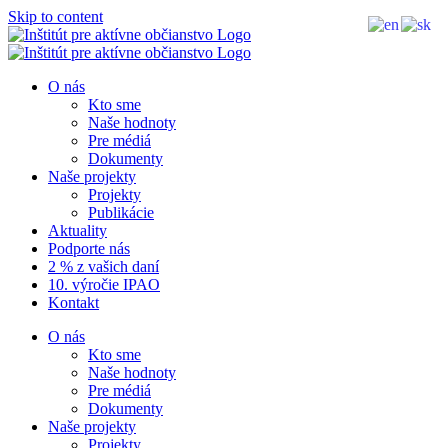
Skip to content
O nás
Kto sme
Naše hodnoty
Pre médiá
Dokumenty
Naše projekty
Projekty
Publikácie
Aktuality
Podporte nás
2 % z vašich daní
10. výročie IPAO
Kontakt
O nás
Kto sme
Naše hodnoty
Pre médiá
Dokumenty
Naše projekty
Projekty