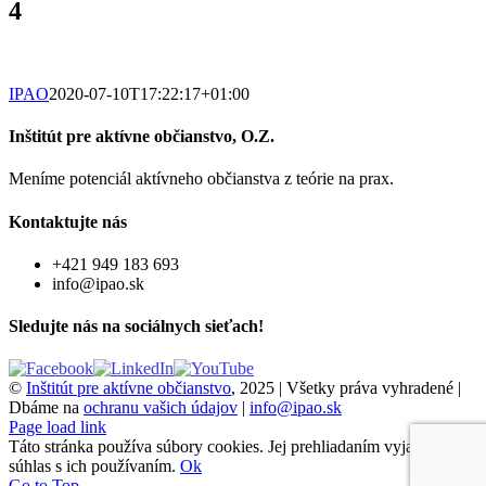
4
IPAO
2020-07-10T17:22:17+01:00
Inštitút pre aktívne občianstvo, O.Z.
Meníme potenciál aktívneho občianstva z teórie na prax.
Kontaktujte nás
+421 949 183 693
info@ipao.sk
Sledujte nás na sociálnych sieťach!
©
Inštitút pre aktívne občianstvo
, 2025 | Všetky práva vyhradené |
Dbáme na
ochranu vašich údajov
|
info@ipao.sk
Page load link
Táto stránka používa súbory cookies. Jej prehliadaním vyjadrujete
súhlas s ich používaním.
Ok
Go to Top