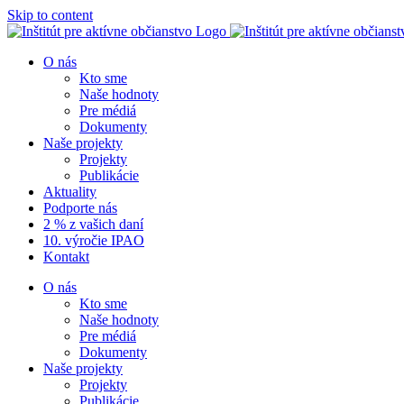
Skip to content
O nás
Kto sme
Naše hodnoty
Pre médiá
Dokumenty
Naše projekty
Projekty
Publikácie
Aktuality
Podporte nás
2 % z vašich daní
10. výročie IPAO
Kontakt
O nás
Kto sme
Naše hodnoty
Pre médiá
Dokumenty
Naše projekty
Projekty
Publikácie