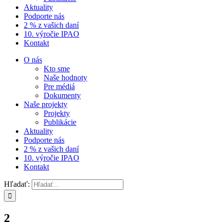
Aktuality
Podporte nás
2 % z vašich daní
10. výročie IPAO
Kontakt
O nás
Kto sme
Naše hodnoty
Pre médiá
Dokumenty
Naše projekty
Projekty
Publikácie
Aktuality
Podporte nás
2 % z vašich daní
10. výročie IPAO
Kontakt
Hľadať:
2