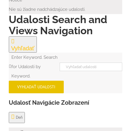
Notice
7.
Nie sú žiadne nadchádzajúce udalosti.
augusta
Udalosti Search and
2026
Views Navigation
Vyhľadať
Enter Keyword. Search
for Udalosti by
Keyword.
VYHĽADAŤ UDALOSTI
Udalosť Navigácie Zobrazení
Deň