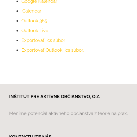
Google Kalendár
iCalendar
Outlook 365
Outlook Live
Exportovať .ics súbor
Exportovať Outlook .ics súbor.
INŠTITÚT PRE AKTÍVNE OBČIANSTVO, O.Z.
Meníme potenciál aktívneho občianstva z teórie na prax.