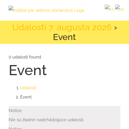
Skip
to
content
Udalosti 7. augusta 2026
›
Event
0 udalosti found.
Event
Udalosti
Event
Udalosti
Notice
for
Nie sú žiadne nadchádzajúce udalosti.