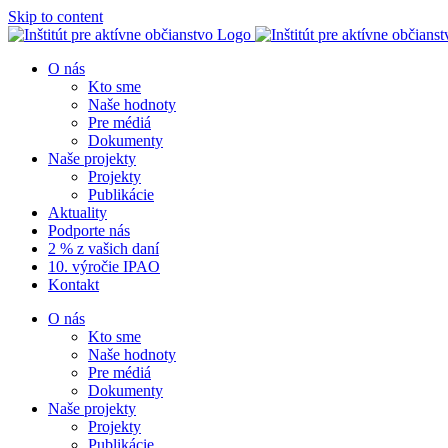
Skip to content
O nás
Kto sme
Naše hodnoty
Pre médiá
Dokumenty
Naše projekty
Projekty
Publikácie
Aktuality
Podporte nás
2 % z vašich daní
10. výročie IPAO
Kontakt
O nás
Kto sme
Naše hodnoty
Pre médiá
Dokumenty
Naše projekty
Projekty
Publikácie