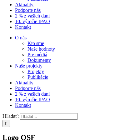
Aktuality
Podporte nás
2 % z vašich daní
10. výročie IPAO
Kontakt
O nás
Kto sme
Naše hodnoty
Pre médiá
Dokumenty
Naše projekty
Projekty
Publikácie
Aktuality
Podporte nás
2 % z vašich daní
10. výročie IPAO
Kontakt
Hľadať:
Logo OSF