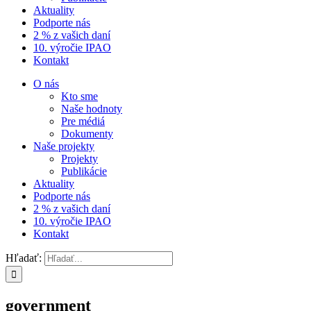
Aktuality
Podporte nás
2 % z vašich daní
10. výročie IPAO
Kontakt
O nás
Kto sme
Naše hodnoty
Pre médiá
Dokumenty
Naše projekty
Projekty
Publikácie
Aktuality
Podporte nás
2 % z vašich daní
10. výročie IPAO
Kontakt
Hľadať:
government