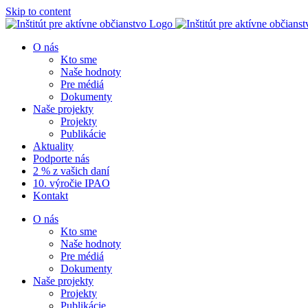
Skip to content
O nás
Kto sme
Naše hodnoty
Pre médiá
Dokumenty
Naše projekty
Projekty
Publikácie
Aktuality
Podporte nás
2 % z vašich daní
10. výročie IPAO
Kontakt
O nás
Kto sme
Naše hodnoty
Pre médiá
Dokumenty
Naše projekty
Projekty
Publikácie