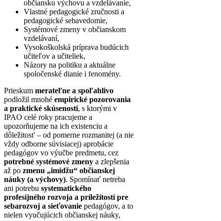
občiansku výchovu a vzdelávanie,
Vlastné pedagogické zručnosti a
pedagogické sebavedomie,
Systémové zmeny v občianskom
vzdelávaní,
Vysokoškolská príprava budúcich
učiteľov a učiteliek,
Názory na politiku a aktuálne
spoločenské dianie i fenomény.
Prieskum
merateľne a spoľahlivo
podložil mnohé
empirické pozorovania
a praktické skúsenosti
, s ktorými v
IPAO celé roky pracujeme a
upozorňujeme na ich existenciu a
dôležitosť – od pomerne rozmanitej (a nie
vždy odborne súvisiacej) aprobácie
pedagógov vo výučbe predmetu, cez
potrebné systémové zmeny
a zlepšenia
až po
zmenu „imidžu“ občianskej
náuky (a výchovy)
. Spomínať netreba
ani potrebu
systematického
profesijného rozvoja a príležitostí pre
sebarozvoj
a sieťovanie
pedagógov, a to
nielen vyučujúcich občianskej náuky,