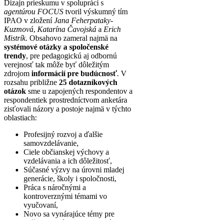
Dizajn prieskumu v spolupráci s
agentúrou FOCUS
tvoril výskumný tím
IPAO v zložení
Jana Feherpataky-
Kuzmová
,
Katarína Čavojská
a
Erich
Mistrík
. Obsahovo zameral najmä na
systémové otázky a spoločenské
trendy
, pre pedagogickú aj odbornú
verejnosť tak môže byť dôležitým
zdrojom
informácií pre budúcnosť
. V
rozsahu približne
25 dotazníkových
otázok
sme u zapojených respondentov a
respondentiek prostredníctvom anketára
zisťovali názory a postoje najmä v týchto
oblastiach:
Profesijný rozvoj a ďalšie
samovzdelávanie,
Ciele občianskej výchovy a
vzdelávania a ich dôležitosť,
Súčasné výzvy na úrovni mladej
generácie, školy i spoločnosti,
Práca s náročnými a
kontroverznými témami vo
vyučovaní,
Novo sa vynárajúce témy pre