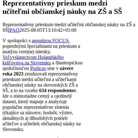
Reprezentatívny prieskum medzi
učiteľmi občianskej náuky na ZŠ a SŠ
Reprezentatívny prieskum medzi učiteľmi občianskej náuky na ZŠ a
SŠ
IPAO
2025-08-05T13:10:42+01:00
V spolupráci s
agentúrou FOCUS
,
poprednými špecialistami na prieskum a
analýzu verejnej mienky,
Veľvyslanectvom Holandského
kráľovstva na Slovensku
a filantropickou
spoločnosťou
Porticus
sme v
závere
roka 2023
zrealizovali reprezentatívny
prieskum medzi učiteľmi a učiteľkami
občianskej náuky na slovenských ZŠ a
SŠ, a to na vzorke
634 respondentov
.
Ide o mimoriadne cenný a ojedinelý
dataset, ktorý mapuje a analyzuje
populačne reprezentatívne zistenia
týkajúce sa názorov, hodnôt, výziev,
aktuálnych aj dlhodobých potrieb
učiteľov a učiteliek občianskej náuky na
Slovensku.