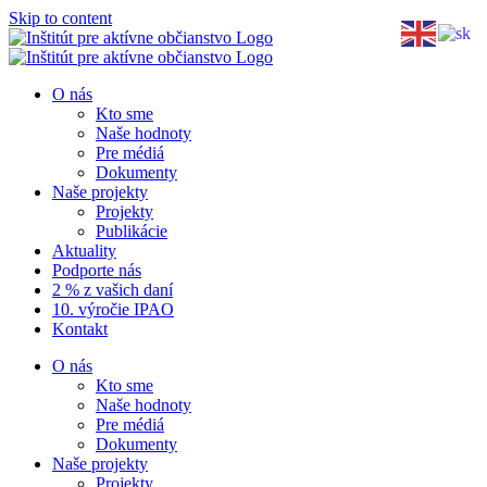
Skip to content
O nás
Kto sme
Naše hodnoty
Pre médiá
Dokumenty
Naše projekty
Projekty
Publikácie
Aktuality
Podporte nás
2 % z vašich daní
10. výročie IPAO
Kontakt
O nás
Kto sme
Naše hodnoty
Pre médiá
Dokumenty
Naše projekty
Projekty