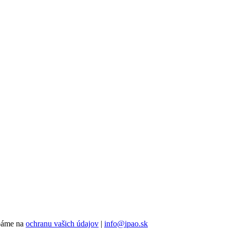
Dbáme na
ochranu vašich údajov
|
info@ipao.sk