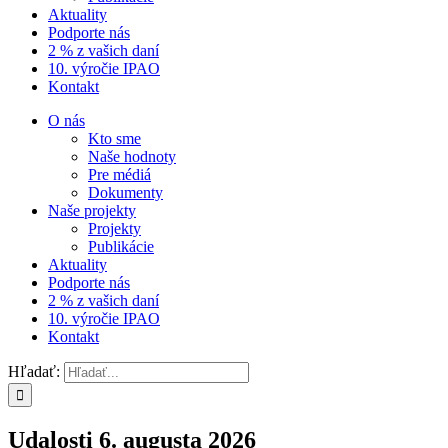
Aktuality
Podporte nás
2 % z vašich daní
10. výročie IPAO
Kontakt
O nás
Kto sme
Naše hodnoty
Pre médiá
Dokumenty
Naše projekty
Projekty
Publikácie
Aktuality
Podporte nás
2 % z vašich daní
10. výročie IPAO
Kontakt
Hľadať:
Udalosti 6. augusta 2026