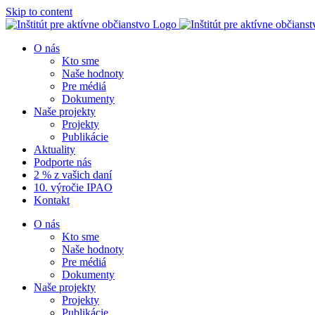
Skip to content
O nás
Kto sme
Naše hodnoty
Pre médiá
Dokumenty
Naše projekty
Projekty
Publikácie
Aktuality
Podporte nás
2 % z vašich daní
10. výročie IPAO
Kontakt
O nás
Kto sme
Naše hodnoty
Pre médiá
Dokumenty
Naše projekty
Projekty
Publikácie